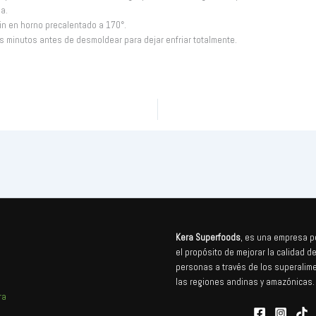
a.
n en horno precalentado a 170°.
os minutos antes de desmoldear para dejar enfriar totalmente.
Kera Superfoods
, es una empresa p
el propósito de mejorar la calidad de
personas a través de los superalim
las regiones andinas y amazónicas.
ra