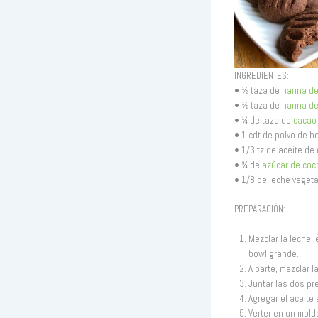
INGREDIENTES:
• ½ taza de
harina de
• ½ taza de
harina d
• ¼ de taza de
cacao
• 1 cdt de polvo de h
• 1/3 tz de aceite de 
• ¾ de
azúcar de coc
• 1/8 de leche vegeta
PREPARACIÓN:
Mezclar la leche, 
bowl grande.
A parte, mezclar l
Juntar las dos pr
Agregar el aceite 
Verter en un mold