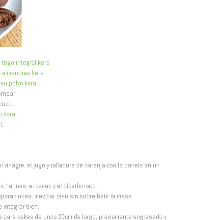
 trigo integral kera
e almendras kera
 en polvo
kera
.
ornear.
coco.
o kera
.
l.
el vinagre, el jugo y ralladura de naranja con la panela en un
as harinas, el cacao y el bicarbonato.
eparaciones, mezclar bien sin sobre batir la masa.
e integrar bien.
e para kekes de unos 20cm de largo, previamente engrasado y