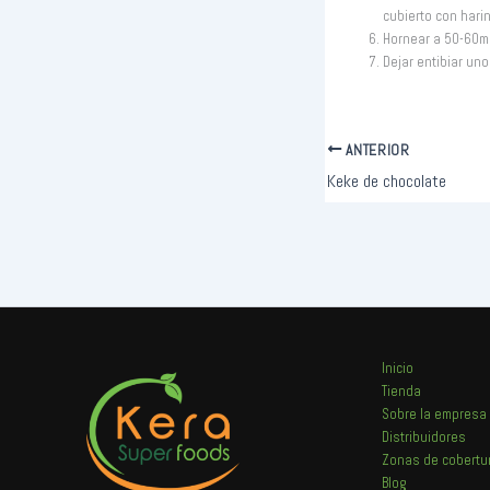
cubierto con harin
Hornear a 50-60mi
Dejar entibiar un
ANTERIOR
Keke de chocolate
Inicio
Tienda
Sobre la empresa
Distribuidores
Zonas de cobertu
Blog