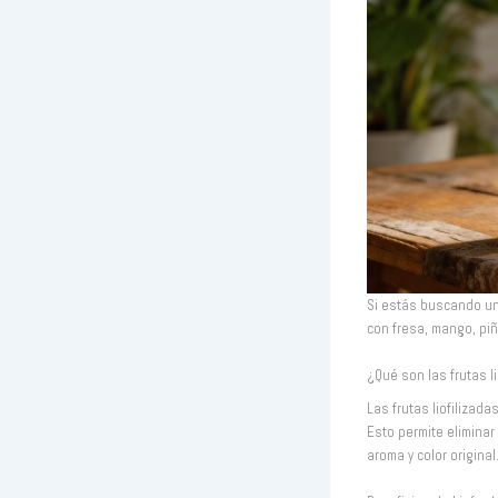
Si estás buscando un s
con fresa, mango, piñ
¿Qué son las frutas li
Las frutas liofilizad
Esto permite eliminar
aroma y color original