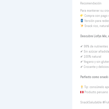
Recomendación
Para mantener su cro
Compra con pago se
Versión para rede
Snack rico, natural
Descubre Liofys Mix, e
✔ 98% de nutrientes
✔ Sin azúcar añadid
✔ 100% natural
✔ Vegano y sin glute
✔ Crocante y delicios
Perfecto como snack 
Tip: consúmelo ape
Producto peruano
SnackSaludable #Frut