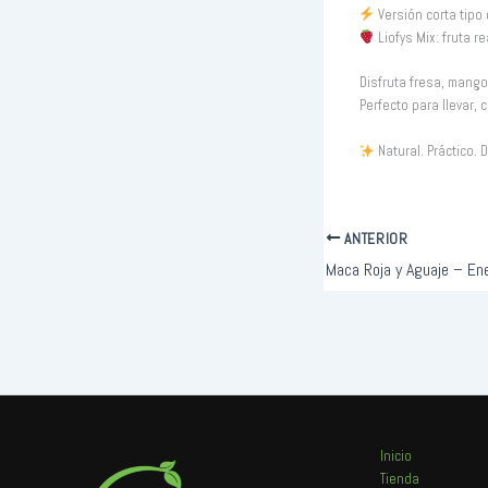
Versión corta tipo 
Liofys Mix: fruta re
Disfruta fresa, mango
Perfecto para llevar,
Natural. Práctico. D
ANTERIOR
Inicio
Tienda