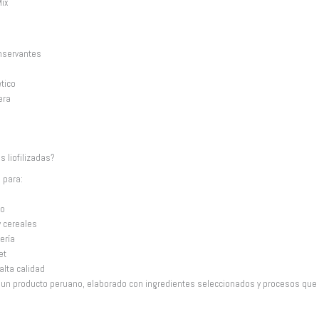
Mix
onservantes
tico
era
e
 liofilizadas?
 para:
io
y cereales
ería
et
alta calidad
s un producto peruano, elaborado con ingredientes seleccionados y procesos que 