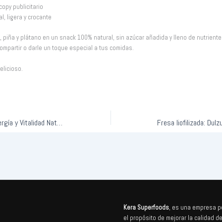
copy publicitario
al, ligera y crocante
, piña y plátano en un snack 100% natural, sin azúcar añadida y lleno de nutriente
 compartir o darle un toque especial a tus comidas.
elicioso.
Maca Roja y Aguaje – Energía y Vitalidad Natural
Kera Superfoods
, es una empresa p
el propósito de mejorar la calidad de