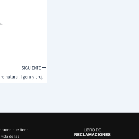
s.
SIGUIENTE
Fresa liofilizada: Dulzura natural, ligera y crujiente en cada bocado
eruana que tiene
 vida de las