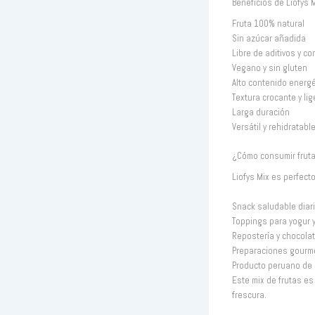
Beneficios de Liofys 
Fruta 100% natural
Sin azúcar añadida
Libre de aditivos y c
Vegano y sin gluten
Alto contenido energé
Textura crocante y lig
Larga duración
Versátil y rehidratabl
¿Cómo consumir frutas
Liofys Mix es perfecto
Snack saludable diar
Toppings para yogur 
Repostería y chocolat
Preparaciones gourm
Producto peruano de 
Este mix de frutas e
frescura.