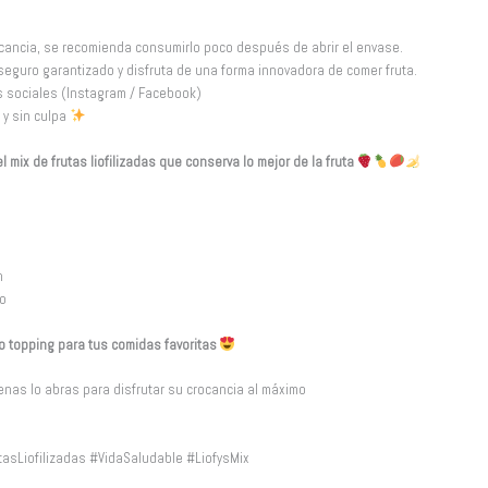
cancia, se recomienda consumirlo poco después de abrir el envase.
guro garantizado y disfruta de una forma innovadora de comer fruta.
s sociales (Instagram / Facebook)
 y sin culpa
l mix de frutas liofilizadas que conserva lo mejor de la fruta
a
n
o
o topping para tus comidas favoritas
nas lo abras para disfrutar su crocancia al máximo
asLiofilizadas #VidaSaludable #LiofysMix