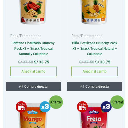
Pack/Promociones
Pack/Promociones
Plátano Liofilizado Crunchy
Piña Liofilizada Crunchy Pack
Pack x3 – Snack Tropical
x3 – Snack Tropical Natural y
Natural y Saludable
Saludable
S/
37.50
S/
33.75
S/
37.50
S/
33.75
Añadir al carrito
Añadir al carrito
Compra directa
Compra directa
El
El
El
El
¡Oferta!
¡Oferta!
precio
precio
precio
precio
original
actual
original
actual
era:
es:
era:
es:
S/ 37.50.
S/ 33.75.
S/ 37.50.
S/ 33.75.