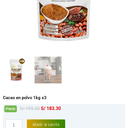
Cacao en polvo 1kg x3
El
El
S/
195.00
S/
183.30
Precio
precio
precio
original
actual
Cacao
Añadir al carrito
en
era:
es: