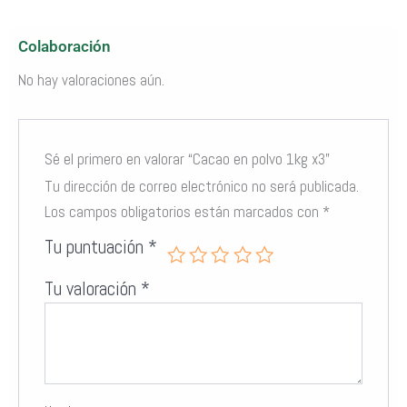
Colaboración
No hay valoraciones aún.
Sé el primero en valorar “Cacao en polvo 1kg x3”
Modo de uso
: Perfecto para batidos, postres, bebidas calientes o como
ingrediente en tus recetas favoritas.
Tu dirección de correo electrónico no será publicada.
Los campos obligatorios están marcados con
*
Tu puntuación
*
Tu valoración
*