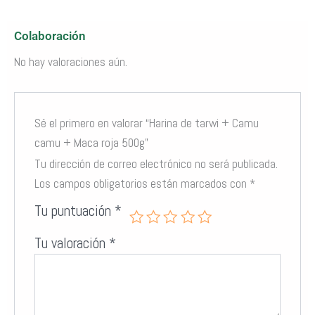
Colaboración
No hay valoraciones aún.
Sé el primero en valorar “Harina de tarwi + Camu
Camu Camu
: Excepcionalmente alto en vitamina C, perfecto para
reforzar el sistema inmunológico.
camu + Maca roja 500g”
Tu dirección de correo electrónico no será publicada.
Los campos obligatorios están marcados con
*
Tu puntuación
*
Tu valoración
*