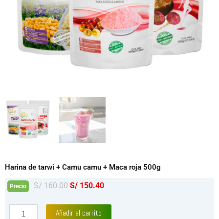
Harina de tarwi + Camu camu + Maca roja 500g
El
El
S/
160.00
S/
150.40
Precio
precio
precio
original
actual
Harina
Añadir al carrito
de
era:
es: