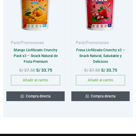
S/ 37.50.
S/ 33.75.
S/ 37.50.
S/ 33.75.
Origen
: Tarwi de los Andes Peruanos, Camu Camu de la Amazonía y
Maca Roja de Junín
Pack/Promociones
Pack/Promociones
Mango Liofilizado Crunchy
Fresa Liofilizada Crunchy x3 –
Pack x3 – Snack Natural de
Snack Natural, Saludable y
Fruta Premium
Delicioso
S/
37.50
S/
33.75
S/
37.50
S/
33.75
Añadir al carrito
Añadir al carrito
Compra directa
Compra directa