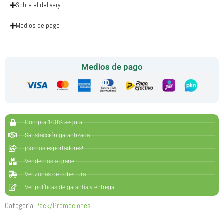
Sobre el delivery
Propiedades
:
Medios de pago
Medios de pago
Compra 100% segura
Satisfacción garantizada
¡Somos exportadores!
Harina de Tarwi
: Rica en proteínas, fibra y minerales esenciales, ideal
Vendemos a granel
para la salud muscular y digestiva.
Ver zonas de cobertura
Ver políticas de garantía y entrega
Categoría
Pack/Promociones