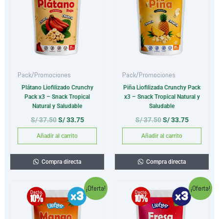
S/ 37.50.
S/ 33.75.
S/ 37.50.
S/ 33.75.
Pack/Promociones
Pack/Promociones
Modo de uso
: Ideal para batidos, jugos, avena, o como ingrediente en
Plátano Liofilizado Crunchy
Piña Liofilizada Crunchy Pack
recetas saludables.
Pack x3 – Snack Tropical
x3 – Snack Tropical Natural y
Natural y Saludable
Saludable
S/
37.50
S/
33.75
S/
37.50
S/
33.75
Añadir al carrito
Añadir al carrito
Compra directa
Compra directa
El
El
El
El
¡Oferta!
¡Oferta!
precio
precio
precio
precio
original
actual
original
actual
era:
es:
era:
es: