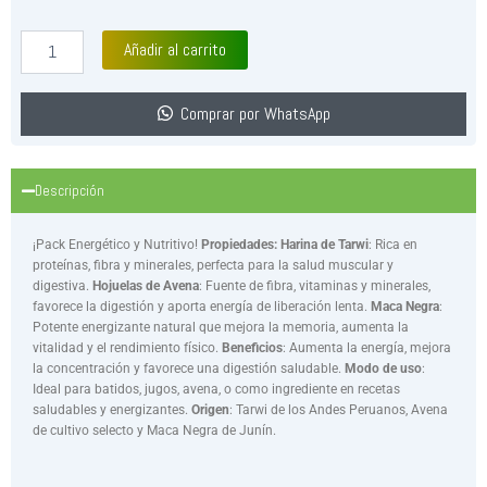
Tarwi
S/ 143.00.
S/ 134.42.
+
Añadir al carrito
Hojuelas
+
Maca
Comprar por WhatsApp
negra
1kg
cantidad
Descripción
¡Pack Energético y Nutritivo!
Propiedades:
Harina de Tarwi
: Rica en
proteínas, fibra y minerales, perfecta para la salud muscular y
digestiva.
Hojuelas de Avena
: Fuente de fibra, vitaminas y minerales,
favorece la digestión y aporta energía de liberación lenta.
Maca Negra
:
Potente energizante natural que mejora la memoria, aumenta la
vitalidad y el rendimiento físico.
Beneficios
: Aumenta la energía, mejora
la concentración y favorece una digestión saludable.
Modo de uso
:
Ideal para batidos, jugos, avena, o como ingrediente en recetas
saludables y energizantes.
Origen
: Tarwi de los Andes Peruanos, Avena
de cultivo selecto y Maca Negra de Junín.