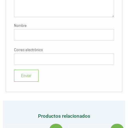
Nombre
Correo electrónico
Productos relacionados
El
El
El
El