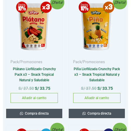
¡Oferta!
¡Oferta!
precio
precio
precio
precio
original
actual
original
actual
era:
es:
era:
es:
S/ 37.50.
S/ 33.75.
S/ 37.50.
S/ 33.75.
Pack/Promociones
Pack/Promociones
Plátano Liofilizado Crunchy
Piña Liofilizada Crunchy Pack
Pack x3 – Snack Tropical
x3 – Snack Tropical Natural y
Natural y Saludable
Saludable
S/
37.50
S/
33.75
S/
37.50
S/
33.75
Añadir al carrito
Añadir al carrito
Compra directa
Compra directa
El
El
El
El
¡Oferta!
¡Oferta!