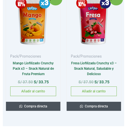
precio
precio
precio
precio
original
actual
original
actual
era:
es:
era:
es:
S/ 37.50.
S/ 33.75.
S/ 37.50.
S/ 33.75.
Pack/Promociones
Pack/Promociones
Mango Liofilizado Crunchy
Fresa Liofilizada Crunchy x3 –
Pack x3 – Snack Natural de
Snack Natural, Saludable y
Fruta Premium
Delicioso
S/
37.50
S/
33.75
S/
37.50
S/
33.75
Añadir al carrito
Añadir al carrito
Compra directa
Compra directa