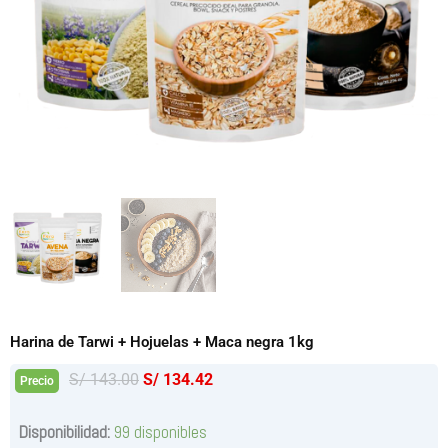
Harina de Tarwi + Hojuelas + Maca negra 1kg
El
El
S/
143.00
S/
134.42
Precio
precio
precio
original
actual
Harina
Disponibilidad:
99 disponibles
de
era:
es: