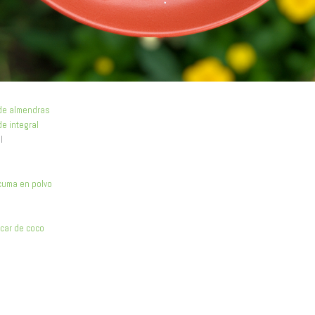
de almendras
de integral
l
cuma en polvo
car de coco