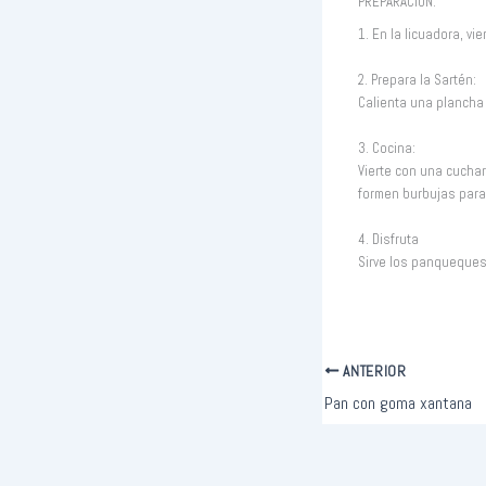
PREPARACIÓN:
1. En la licuadora, v
2. Prepara la Sartén:
Calienta una plancha 
3. Cocina:
Vierte con una cucha
formen burbujas para 
4. Disfruta
Sirve los panqueques 
ANTERIOR
Pan con goma xantana