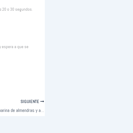
os 20 o 30 segundos.
y espera a que se
SIGUIENTE
Mini panqueques con harina de almendras y avena